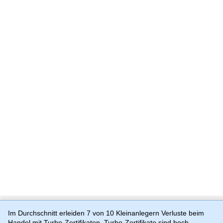
Im Durchschnitt erleiden 7 von 10 Kleinanlegern Verluste beim
Handel mit Turbo-Zertifikaten. Turbo-Zertifikate sind hoch