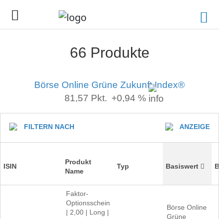
66 Produkte
Börse Online Grüne Zukunft Index®
81,57
Pkt.
+0,94 %
FILTERN NACH
ANZEIGE
Produkt
ISIN
Typ
Basiswert
B
Name
Faktor-
Optionsschein
Börse Online
| 2,00 | Long |
Grüne