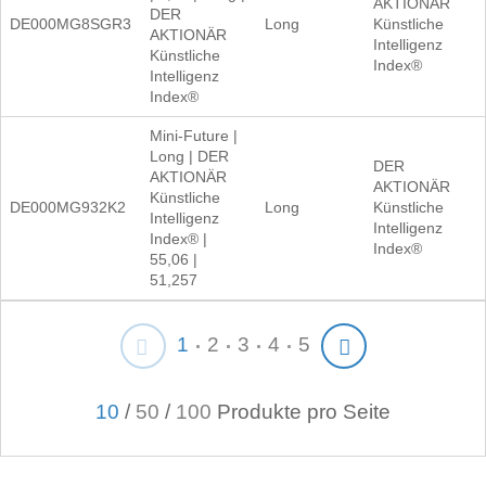
AKTIONÄR
DER
DE000MG8SGR3
Long
Künstliche
AKTIONÄR
Intelligenz
Künstliche
Index®
Intelligenz
Index®
Mini-Future |
Long | DER
DER
AKTIONÄR
AKTIONÄR
Künstliche
DE000MG932K2
Long
Künstliche
Intelligenz
Intelligenz
Index® |
Index®
55,06 |
51,257
1
2
3
4
5
10
/
50
/
100
Produkte pro Seite