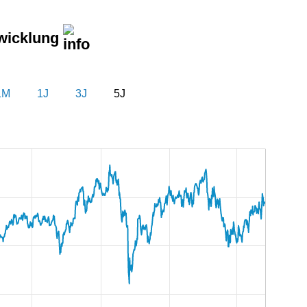
wicklung
1M
1J
3J
5J