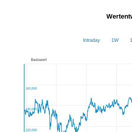
Wertent
Intraday
1W
Basiswert
160,000
140,000
120,000