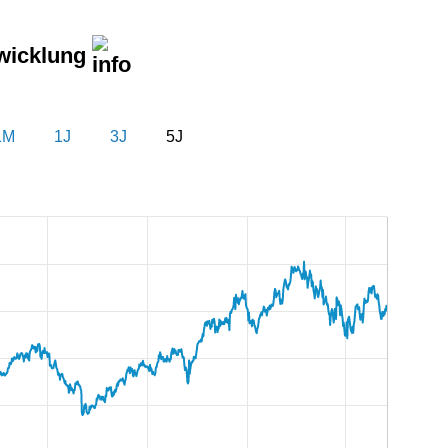
wicklung
1M
1J
3J
5J