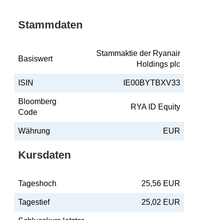
Stammdaten
Stammaktie der Ryanair
Basiswert
Holdings plc
ISIN
IE00BYTBXV33
Bloomberg
RYA ID Equity
Code
Währung
EUR
Kursdaten
Tageshoch
25,56 EUR
Tagestief
25,02 EUR