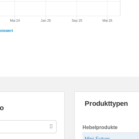
Mai 24
Jan 25
Sep 25
Mai 26
siswert
Produkttypen
Hebelprodukte
Mini-Future