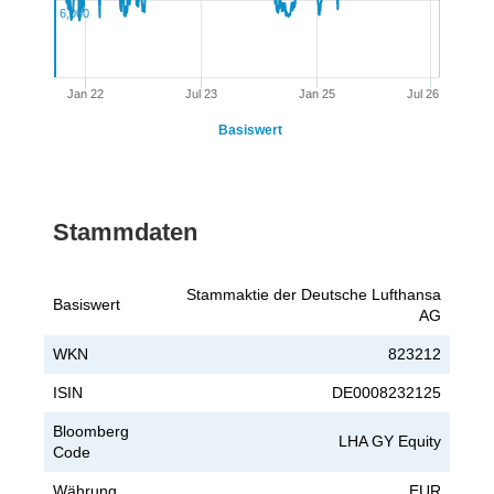
6,000
Jan 22
Jul 23
Jan 25
Jul 26
Basiswert
Stammdaten
Stammaktie der Deutsche Lufthansa
Basiswert
AG
WKN
823212
ISIN
DE0008232125
Bloomberg
LHA GY Equity
Code
Währung
EUR