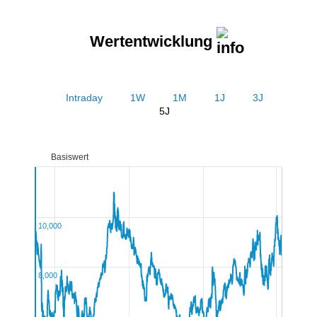
Wertentwicklung
Intraday
1W
1M
1J
3J
5J
Basiswert
10,000
8,000