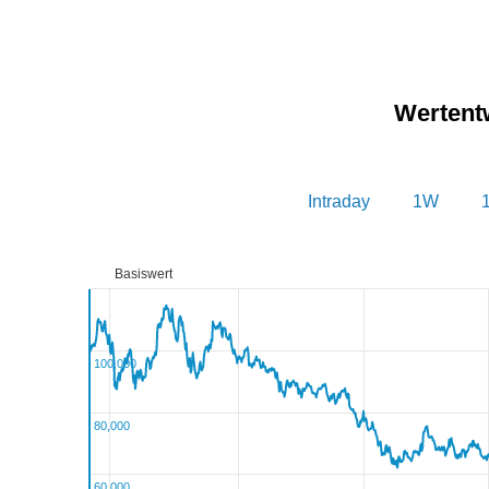
Wertent
Intraday
1W
Basiswert
100,000
80,000
60,000