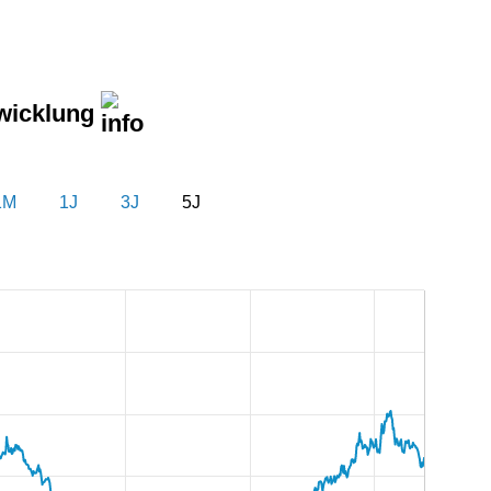
wicklung
1M
1J
3J
5J