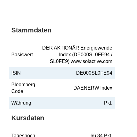
Stammdaten
DER AKTIONÄR Energiewende
Basiswert
Index (DE000SL0FE94 /
SL0FE9) www.solactive.com
ISIN
DE000SL0FE94
Bloomberg
DAENERW Index
Code
Währung
Pkt.
Kursdaten
Tageshoch
66,34 Pkt.