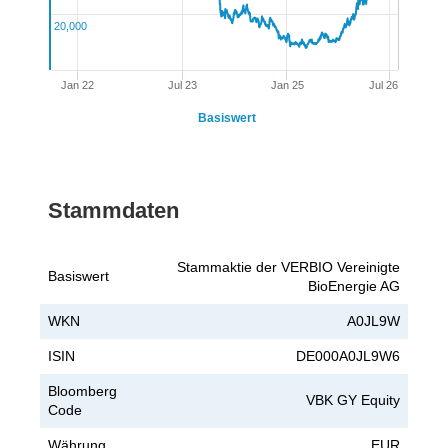
20,000
Jan 22
Jul 23
Jan 25
Jul 26
Basiswert
Stammdaten
Stammaktie der VERBIO Vereinigte
Basiswert
BioEnergie AG
WKN
A0JL9W
ISIN
DE000A0JL9W6
Bloomberg
VBK GY Equity
Code
Währung
EUR