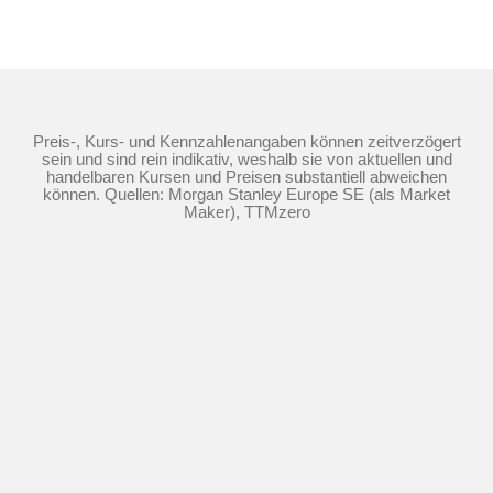
Preis-, Kurs- und Kennzahlenangaben können zeitverzögert
sein und sind rein indikativ, weshalb sie von aktuellen und
handelbaren Kursen und Preisen substantiell abweichen
können. Quellen: Morgan Stanley Europe SE (als Market
Maker), TTMzero
Die Nutzung dieser Website erfolgt auf Basis
der
Nutzungsbedingungen
,
Datenschutzrichtlinie
und
Cookie-
Richtlinie
©
2026
Morgan Stanley.
Der Inhalt dieser Website darf weder ganz noch teilweise ohne die
vorherige schriftliche Zustimmung von Morgan Stanley kopiert,
verkauft oder weitergegeben werden.
Impressum
Cookie-Einverständnis