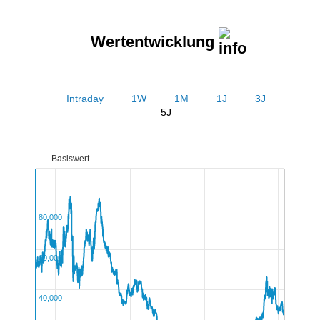
Wertentwicklung
Intraday
1W
1M
1J
3J
5J
Basiswert
80,000
60,000
40,000