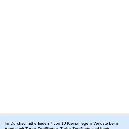
Im Durchschnitt erleiden 7 von 10 Kleinanlegern Verluste beim
Handel mit Turbo-Zertifikaten. Turbo-Zertifikate sind hoch