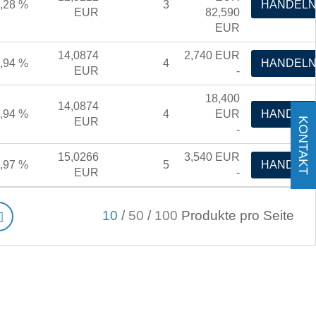
,28 %
3
HANDEL
EUR
82,590
EUR
14,0874
2,740
EUR
,94 %
4
HANDEL
EUR
-
18,400
14,0874
,94 %
4
EUR
HANDEL
KONTAKT
EUR
-
15,0266
3,540
EUR
,97 %
5
HANDEL
EUR
-
10
/
50
/
100
Produkte pro Seite