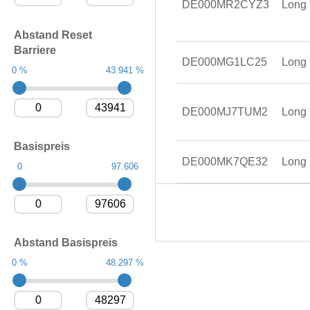
DE000MR2CYZ3
Long
Abstand Reset
Barriere
DE000MG1LC25
Long
0 %
43.941 %
DE000MJ7TUM2
Long
Basispreis
DE000MK7QE32
Long
0
97.606
Abstand Basispreis
0 %
48.297 %