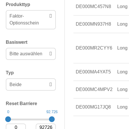
Produkttyp
DE000MC457N8
Long
Faktor-
Optionsschein
DE000MN937H8
Long
Basiswert
DE000MR2CYY6
Long
Bitte auswählen
DE000MA4YAT5
Long
Typ
Beide
DE000MC4MPV2
Long
Reset Barriere
DE000MG17JQ8
Long
0
92.726