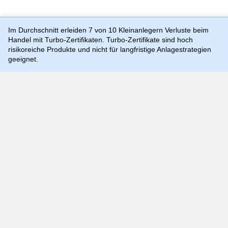
Im Durchschnitt erleiden 7 von 10 Kleinanlegern Verluste beim
Handel mit Turbo-Zertifikaten. Turbo-Zertifikate sind hoch
risikoreiche Produkte und nicht für langfristige Anlagestrategien
geeignet.
Preis-, Kurs- und Kennzahlenangaben können zeitverzögert
sein und sind rein indikativ, weshalb sie von aktuellen und
handelbaren Kursen und Preisen substantiell abweichen
können. Quellen: Morgan Stanley Europe SE (als Market
Maker), TTMzero
Die Nutzung dieser Website erfolgt auf Basis
der
Nutzungsbedingungen
,
Datenschutzrichtlinie
und
Cookie-
Richtlinie
©
2026
Morgan Stanley.
Der Inhalt dieser Website darf weder ganz noch teilweise ohne die
vorherige schriftliche Zustimmung von Morgan Stanley kopiert,
verkauft oder weitergegeben werden.
Impressum
Cookie-Einverständnis