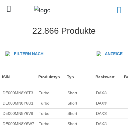
22.866 Produkte
FILTERN NACH
ANZEIGE
ISIN
Produkttyp
Typ
Basiswert
B
DE000MN8Y6T3
Turbo
Short
DAX®
DE000MN8Y6U1
Turbo
Short
DAX®
DE000MN8Y6V9
Turbo
Short
DAX®
DE000MN8Y6W7
Turbo
Short
DAX®