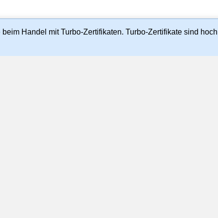
beim Handel mit Turbo-Zertifikaten. Turbo-Zertifikate sind hoch r
rzögert sein und sind rein indikativ, weshalb sie von aktuell
können. Quellen: Morgan Stanley Europe SE (als Market Make
f Basis der
Nutzungsbedingungen
,
Datenschutzrichtlinie
und
Cook
teilweise ohne die vorherige schriftliche Zustimmung von Morgan Stan
Impressum
Cookie-Einverständnis