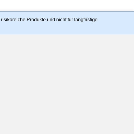
isikoreiche Produkte und nicht für langfristige
en und handelbaren Kursen und Preisen substantiell
r), TTMzero
ie-Richtlinie
©
2026
Morgan Stanley.
ley kopiert, verkauft oder weitergegeben werden.