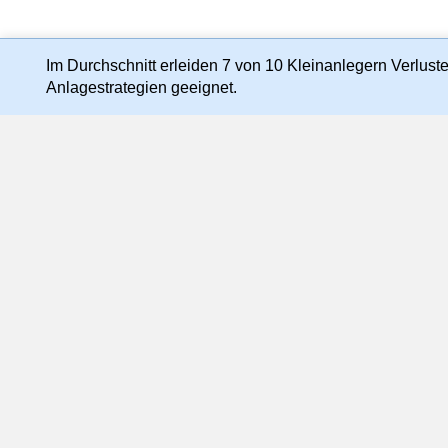
Im Durchschnitt erleiden 7 von 10 Kleinanlegern Verluste 
Anlagestrategien geeignet.
Preis-, Kurs- und Kennzahlenangaben können zeitve
abweichen 
Die Nutzung dieser Website erfolgt au
Der Inhalt dieser Website darf weder ganz noch 