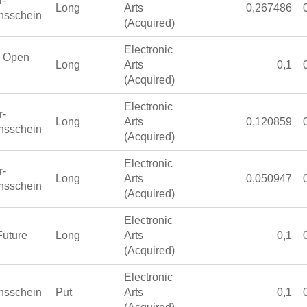
r-
Long
Arts
0,267486
nsschein
(Acquired)
Electronic
o Open
Long
Arts
0,1
(Acquired)
Electronic
r-
Long
Arts
0,120859
nsschein
(Acquired)
Electronic
r-
Long
Arts
0,050947
nsschein
(Acquired)
Electronic
Future
Long
Arts
0,1
(Acquired)
Electronic
nsschein
Put
Arts
0,1