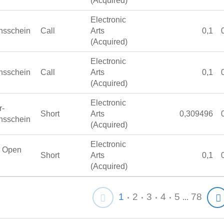
(Acquired)
Electronic
nsschein
Call
Arts
0,1
(Acquired)
Electronic
nsschein
Call
Arts
0,1
(Acquired)
Electronic
r-
Short
Arts
0,309496
nsschein
(Acquired)
Electronic
o Open
Short
Arts
0,1
(Acquired)
1
2
3
4
5
78
...