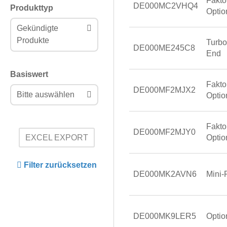
Fakto
DE000MC2VHQ4
Produkttyp
Optio
Gekündigte
Produkte
Turb
DE000ME245C8
End
Basiswert
Fakto
DE000MF2MJX2
Bitte auswählen
Optio
Fakto
DE000MF2MJY0
EXCEL EXPORT
Optio
Filter zurücksetzen
DE000MK2AVN6
Mini-
DE000MK9LER5
Optio