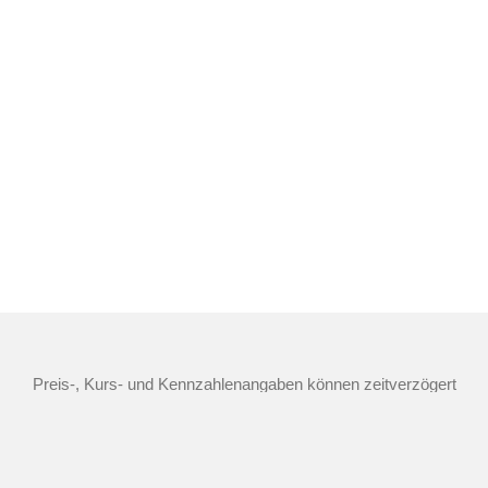
Preis-, Kurs- und Kennzahlenangaben können zeitverzögert
sein und sind rein indikativ, weshalb sie von aktuellen und
handelbaren Kursen und Preisen substantiell abweichen
können. Quellen: Morgan Stanley Europe SE (als Market
Maker), TTMzero