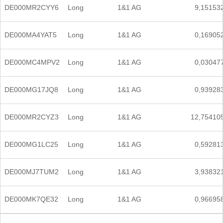
DE000MR2CYY6
Long
1&1 AG
9,15153
DE000MA4YAT5
Long
1&1 AG
0,16905
DE000MC4MPV2
Long
1&1 AG
0,03047
DE000MG17JQ8
Long
1&1 AG
0,93928
DE000MR2CYZ3
Long
1&1 AG
12,75410
DE000MG1LC25
Long
1&1 AG
0,59281
DE000MJ7TUM2
Long
1&1 AG
3,93832
DE000MK7QE32
Long
1&1 AG
0,96695