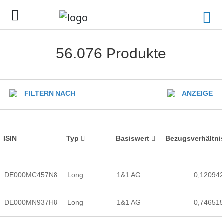
56.076 Produkte
FILTERN NACH
ANZEIGE
ISIN
Typ
Basiswert
Bezugsverhältni
DE000MC457N8
Long
1&1 AG
0,12094
DE000MN937H8
Long
1&1 AG
0,74651