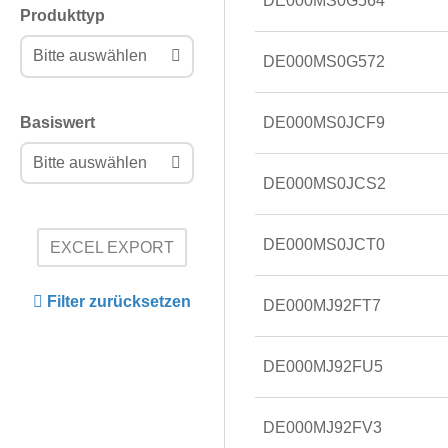
DE000MS0G564
Produkttyp
Bitte auswählen
DE000MS0G572
Basiswert
DE000MS0JCF9
Bitte auswählen
DE000MS0JCS2
DE000MS0JCT0
EXCEL EXPORT
Filter zurücksetzen
DE000MJ92FT7
DE000MJ92FU5
DE000MJ92FV3