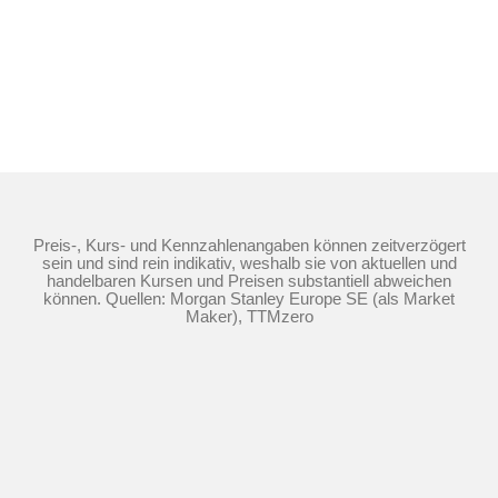
Preis-, Kurs- und Kennzahlenangaben können zeitverzögert
sein und sind rein indikativ, weshalb sie von aktuellen und
handelbaren Kursen und Preisen substantiell abweichen
können. Quellen: Morgan Stanley Europe SE (als Market
Maker), TTMzero
Die Nutzung dieser Website erfolgt auf Basis
der
Nutzungsbedingungen
,
Datenschutzrichtlinie
und
Cookie-
Richtlinie
©
2026
Morgan Stanley.
Der Inhalt dieser Website darf weder ganz noch teilweise ohne die
vorherige schriftliche Zustimmung von Morgan Stanley kopiert,