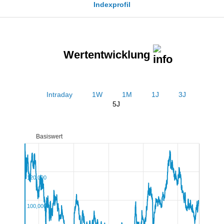
Indexprofil
Wertentwicklung
Intraday
1W
1M
1J
3J
5J
Basiswert
120,000
100,000