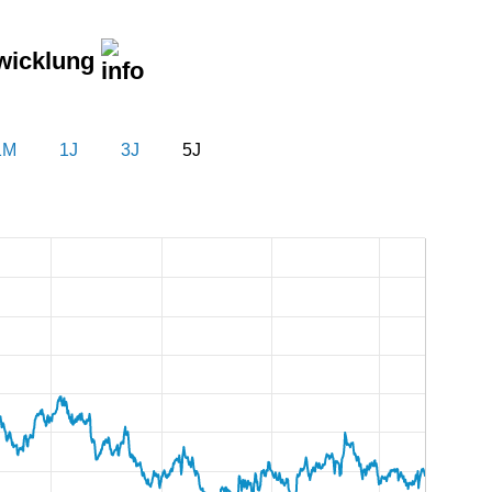
wicklung
1M
1J
3J
5J