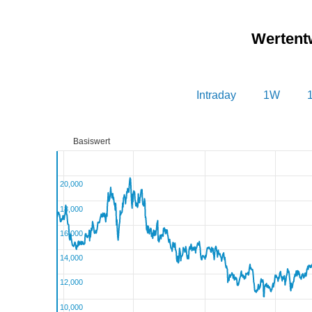
Wertent
Intraday
1W
Basiswert
20,000
18,000
16,000
14,000
12,000
10,000