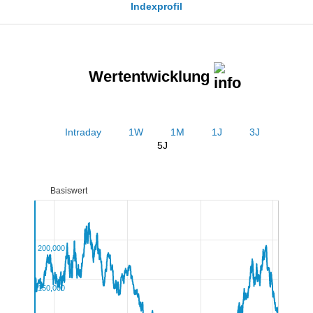
Indexprofil
Wertentwicklung
Intraday
1W
1M
1J
3J
5J
Basiswert
200,000
150,000