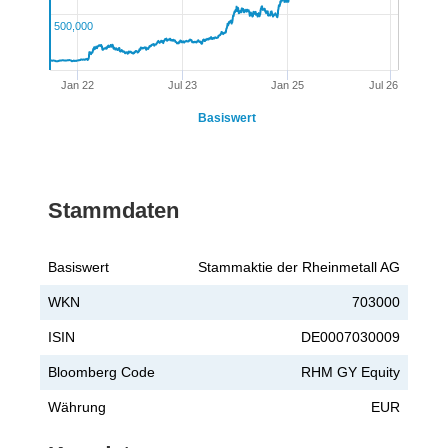
500,000
Jan 22
Jul 23
Jan 25
Jul 26
Basiswert
Stammdaten
Basiswert
Stammaktie der Rheinmetall AG
WKN
703000
ISIN
DE0007030009
Bloomberg Code
RHM GY Equity
Währung
EUR