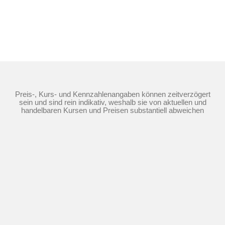
Preis-, Kurs- und Kennzahlenangaben können zeitverzögert
sein und sind rein indikativ, weshalb sie von aktuellen und
handelbaren Kursen und Preisen substantiell abweichen
können. Quellen: Morgan Stanley Europe SE (als Market
Maker), TTMzero
Die Nutzung dieser Website erfolgt auf Basis
der
Nutzungsbedingungen
,
Datenschutzrichtlinie
und
Cookie-
Richtlinie
©
2026
Morgan Stanley.
Der Inhalt dieser Website darf weder ganz noch teilweise ohne die
vorherige schriftliche Zustimmung von Morgan Stanley kopiert,
verkauft oder weitergegeben werden.