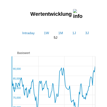
Wertentwicklung
Intraday
1W
1M
1J
3J
5J
Basiswert
90,000
85,000
80,000
75,000