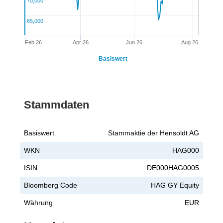
70,000
65,000
Feb 26
Apr 26
Jun 26
Aug 26
Basiswert
Stammdaten
Basiswert
Stammaktie der Hensoldt AG
WKN
HAG000
ISIN
DE000HAG0005
Bloomberg Code
HAG GY Equity
Währung
EUR