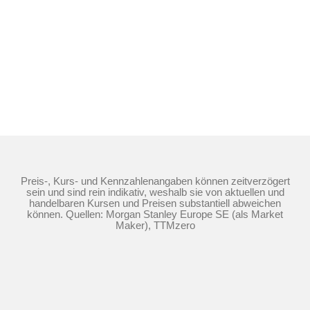
Preis-, Kurs- und Kennzahlenangaben können zeitverzögert
sein und sind rein indikativ, weshalb sie von aktuellen und
handelbaren Kursen und Preisen substantiell abweichen
können. Quellen: Morgan Stanley Europe SE (als Market
Maker), TTMzero
Die Nutzung dieser Website erfolgt auf Basis
der
Nutzungsbedingungen
,
Datenschutzrichtlinie
und
Cookie-
Richtlinie
©
2026
Morgan Stanley.