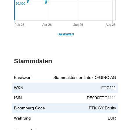
30,000
Feb 26
Apr 26
Jun 26
Aug 26
Basiswert
Stammdaten
Basiswert
Stammaktie der flatexDEGIRO AG
WKN
FTG111
ISIN
DE000FTG1111
Bloomberg Code
FTK GY Equity
Währung
EUR