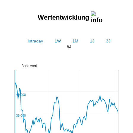
Wertentwicklung
Intraday
1W
1M
1J
3J
5J
Basiswert
40,000
35,000