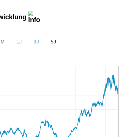
wicklung
1M
1J
3J
5J