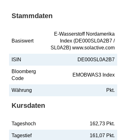
Stammdaten
E-Wasserstoff Nordamerika
Basiswert
Index (DE000SL0A2B7 /
SL0A2B) www.solactive.com
ISIN
DE000SL0A2B7
Bloomberg
EMOBWAS3 Index
Code
Währung
Pkt.
Kursdaten
Tageshoch
162,73 Pkt.
Tagestief
161,07 Pkt.