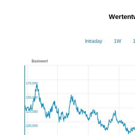
Wertent
Intraday
1W
Basiswert
175,000
150,000
125,000
100,000