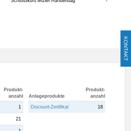
Schlusskurs letzter Handelstag
-
KONTAKT
Produkt-
Produkt-
anzahl
Anlageprodukte
anzahl
1
Discount-Zertifikat
18
21
1