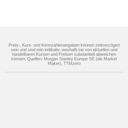
Preis-, Kurs- und Kennzahlenangaben können zeitverzögert
sein und sind rein indikativ, weshalb sie von aktuellen und
handelbaren Kursen und Preisen substantiell abweichen
können. Quellen: Morgan Stanley Europe SE (als Market
Maker), TTMzero
Die Nutzung dieser Website erfolgt auf Basis
der
Nutzungsbedingungen
,
Datenschutzrichtlinie
und
Cookie-
Richtlinie
©
2026
Morgan Stanley.
Der Inhalt dieser Website darf weder ganz noch teilweise ohne die
vorherige schriftliche Zustimmung von Morgan Stanley kopiert,
verkauft oder weitergegeben werden.
Impressum
Cookie-Einverständnis