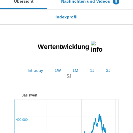
Übersicht
Nachrichten und Videos
5
Indexprofil
Wertentwicklung
Intraday
1W
1M
1J
3J
5J
Basiswert
400,000