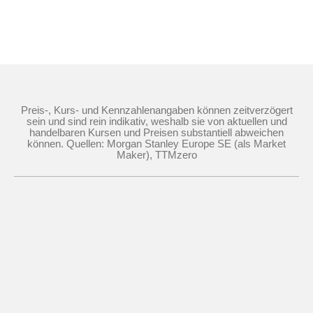
Preis-, Kurs- und Kennzahlenangaben können zeitverzögert
sein und sind rein indikativ, weshalb sie von aktuellen und
handelbaren Kursen und Preisen substantiell abweichen
können. Quellen: Morgan Stanley Europe SE (als Market
Maker), TTMzero
Die Nutzung dieser Website erfolgt auf Basis
der
Nutzungsbedingungen
,
Datenschutzrichtlinie
und
Cookie-
Richtlinie
©
2026
Morgan Stanley.
Der Inhalt dieser Website darf weder ganz noch teilweise ohne die
vorherige schriftliche Zustimmung von Morgan Stanley kopiert,
verkauft oder weitergegeben werden.
Impressum
Cookie-Einverständnis