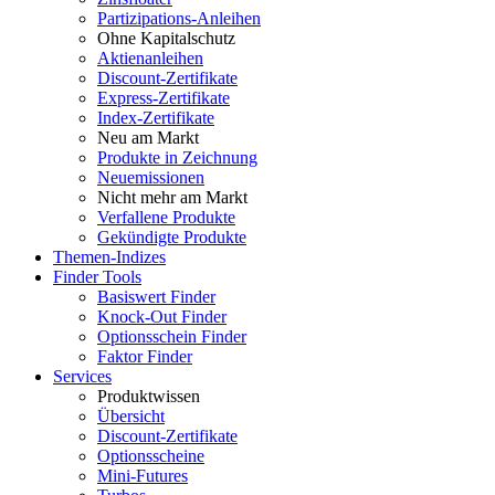
Partizipations-Anleihen
Ohne Kapitalschutz
Aktienanleihen
Discount-Zertifikate
Express-Zertifikate
Index-Zertifikate
Neu am Markt
Produkte in Zeichnung
Neuemissionen
Nicht mehr am Markt
Verfallene Produkte
Gekündigte Produkte
Themen-Indizes
Finder Tools
Basiswert Finder
Knock-Out Finder
Optionsschein Finder
Faktor Finder
Services
Produktwissen
Übersicht
Discount-Zertifikate
Optionsscheine
Mini-Futures