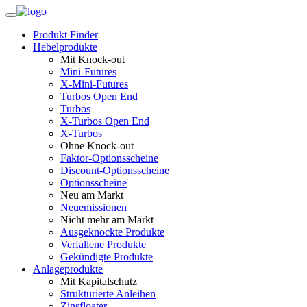
Produkt Finder
Hebelprodukte
Mit Knock-out
Mini-Futures
X-Mini-Futures
Turbos Open End
Turbos
X-Turbos Open End
X-Turbos
Ohne Knock-out
Faktor‑Optionsscheine
Discount-Optionsscheine
Optionsscheine
Neu am Markt
Neuemissionen
Nicht mehr am Markt
Ausgeknockte Produkte
Verfallene Produkte
Gekündigte Produkte
Anlageprodukte
Mit Kapitalschutz
Strukturierte Anleihen
Zinsfloater