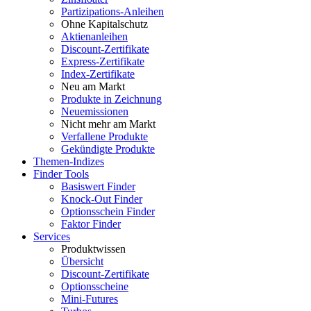
Partizipations-Anleihen
Ohne Kapitalschutz
Aktienanleihen
Discount-Zertifikate
Express-Zertifikate
Index-Zertifikate
Neu am Markt
Produkte in Zeichnung
Neuemissionen
Nicht mehr am Markt
Verfallene Produkte
Gekündigte Produkte
Themen-Indizes
Finder Tools
Basiswert Finder
Knock-Out Finder
Optionsschein Finder
Faktor Finder
Services
Produktwissen
Übersicht
Discount-Zertifikate
Optionsscheine
Mini-Futures