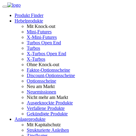
Produkt Finder
Hebelprodukte
Mit Knock-out
Mini-Futures
X-Mini-Futures
Turbos Open End
Turbos
X-Turbos Open End
X-Turbos
Ohne Knock-out
Faktor‑Optionsscheine
Discount-Optionsscheine
Optionsscheine
Neu am Markt
Neuemissionen
Nicht mehr am Markt
Ausgeknockte Produkte
Verfallene Produkte
Gekündigte Produkte
Anlageprodukte
Mit Kapitalschutz
Strukturierte Anleihen
Zinsfloater