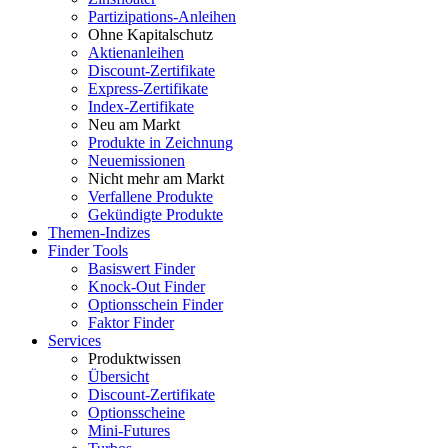
Partizipations-Anleihen
Ohne Kapitalschutz
Aktienanleihen
Discount-Zertifikate
Express-Zertifikate
Index-Zertifikate
Neu am Markt
Produkte in Zeichnung
Neuemissionen
Nicht mehr am Markt
Verfallene Produkte
Gekündigte Produkte
Themen-Indizes
Finder Tools
Basiswert Finder
Knock-Out Finder
Optionsschein Finder
Faktor Finder
Services
Produktwissen
Übersicht
Discount-Zertifikate
Optionsscheine
Mini-Futures