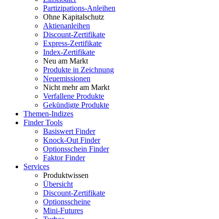
Partizipations-Anleihen
Ohne Kapitalschutz
Aktienanleihen
Discount-Zertifikate
Express-Zertifikate
Index-Zertifikate
Neu am Markt
Produkte in Zeichnung
Neuemissionen
Nicht mehr am Markt
Verfallene Produkte
Gekündigte Produkte
Themen-Indizes
Finder Tools
Basiswert Finder
Knock-Out Finder
Optionsschein Finder
Faktor Finder
Services
Produktwissen
Übersicht
Discount-Zertifikate
Optionsscheine
Mini-Futures