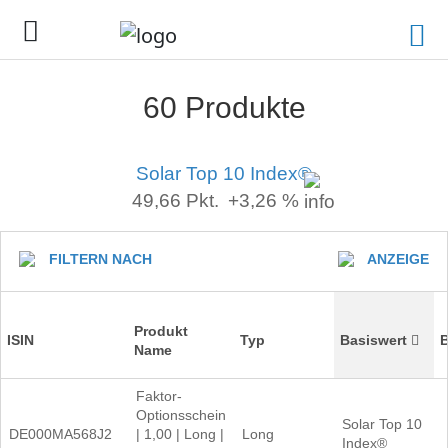
60 Produkte
Solar Top 10 Index®
49,66
Pkt.
+3,26 %
FILTERN NACH
ANZEIGE
Produkt
ISIN
Typ
Basiswert
B
Name
Faktor-
Optionsschein
Solar Top 10
DE000MA568J2
| 1,00 | Long |
Long
Index®