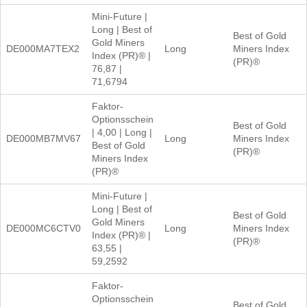
Mini-Future |
Long | Best of
Best of Gold
Gold Miners
DE000MA7TEX2
Long
Miners Index
Index (PR)® |
(PR)®
76,87 |
71,6794
Faktor-
Optionsschein
Best of Gold
| 4,00 | Long |
DE000MB7MV67
Long
Miners Index
Best of Gold
(PR)®
Miners Index
(PR)®
Mini-Future |
Long | Best of
Best of Gold
Gold Miners
DE000MC6CTV0
Long
Miners Index
Index (PR)® |
(PR)®
63,55 |
59,2592
Faktor-
Optionsschein
Best of Gold