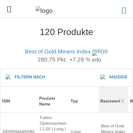
120 Produkte
Best of Gold Miners Index (PR)®
280,75
Pkt.
+7,28 %
FILTERN NACH
ANZEIGE
Produkt
ISIN
Typ
Basiswert
B
Name
Faktor-
Optionsschein
Best of Gold
| 1,00 | Long |
DE000MA49GB2
Long
Miners Index