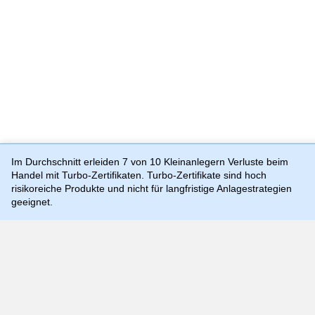
Im Durchschnitt erleiden 7 von 10 Kleinanlegern Verluste beim
Handel mit Turbo-Zertifikaten. Turbo-Zertifikate sind hoch
risikoreiche Produkte und nicht für langfristige Anlagestrategien
Preis-, Kurs- und Kennzahlenangaben können zeitverzögert
sein und sind rein indikativ, weshalb sie von aktuellen und
geeignet.
handelbaren Kursen und Preisen substantiell abweichen
können. Quellen: Morgan Stanley Europe SE (als Market
Maker), TTMzero
Die Nutzung dieser Website erfolgt auf Basis
der
Nutzungsbedingungen
,
Datenschutzrichtlinie
und
Cookie-
Richtlinie
©
2026
Morgan Stanley.