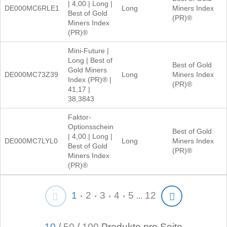
| 4,00 | Long |
DE000MC6RLE1
Long
Miners Index
Best of Gold
(PR)®
Miners Index
(PR)®
Mini-Future |
Long | Best of
Best of Gold
Gold Miners
DE000MC73Z39
Long
Miners Index
Index (PR)® |
(PR)®
41,17 |
38,3843
Faktor-
Optionsschein
Best of Gold
| 4,00 | Long |
DE000MC7LYL0
Long
Miners Index
Best of Gold
(PR)®
Miners Index
(PR)®
1
2
3
4
5
12
...
10
/
50
/
100
Produkte pro Seite