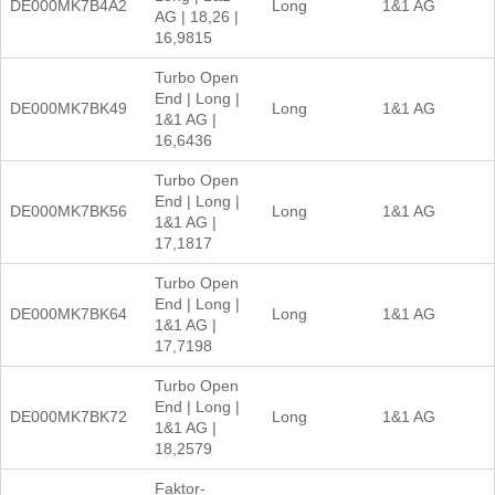
DE000MK7B4A2
Long
1&1 AG
AG | 18,26 |
16,9815
Turbo Open
End | Long |
DE000MK7BK49
Long
1&1 AG
1&1 AG |
16,6436
Turbo Open
End | Long |
DE000MK7BK56
Long
1&1 AG
1&1 AG |
17,1817
Turbo Open
End | Long |
DE000MK7BK64
Long
1&1 AG
1&1 AG |
17,7198
Turbo Open
End | Long |
DE000MK7BK72
Long
1&1 AG
1&1 AG |
18,2579
Faktor-