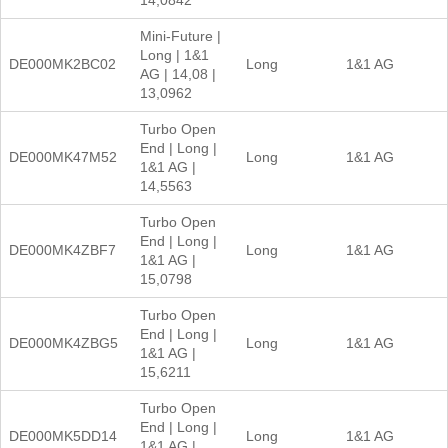
14,0842
Mini-Future |
Long | 1&1
DE000MK2BC02
Long
1&1 AG
AG | 14,08 |
13,0962
Turbo Open
End | Long |
DE000MK47M52
Long
1&1 AG
1&1 AG |
14,5563
Turbo Open
End | Long |
DE000MK4ZBF7
Long
1&1 AG
1&1 AG |
15,0798
Turbo Open
End | Long |
DE000MK4ZBG5
Long
1&1 AG
1&1 AG |
15,6211
Turbo Open
End | Long |
DE000MK5DD14
Long
1&1 AG
1&1 AG |