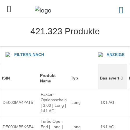
421.323 Produkte
FILTERN NACH
ANZEIGE
Produkt
ISIN
Typ
Basiswert
Name
Faktor-
Optionsschein
DE000MA4YAT5
Long
1&1 AG
| 3,00 | Long |
1&1 AG
Turbo Open
DE000MB5KSE4
End | Long |
Long
1&1 AG