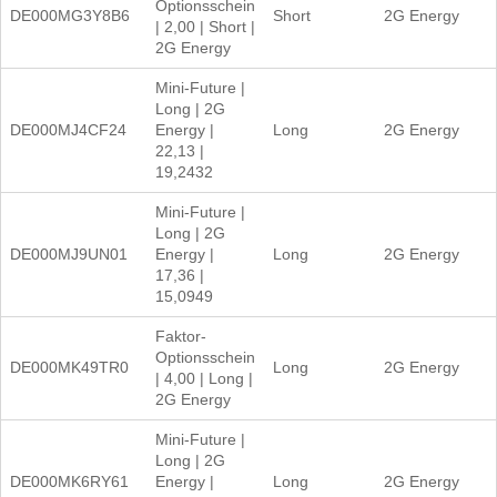
Optionsschein
DE000MG3Y8B6
Short
2G Energy
| 2,00 | Short |
2G Energy
Mini-Future |
Long | 2G
DE000MJ4CF24
Energy |
Long
2G Energy
22,13 |
19,2432
Mini-Future |
Long | 2G
DE000MJ9UN01
Energy |
Long
2G Energy
17,36 |
15,0949
Faktor-
Optionsschein
DE000MK49TR0
Long
2G Energy
| 4,00 | Long |
2G Energy
Mini-Future |
Long | 2G
DE000MK6RY61
Energy |
Long
2G Energy