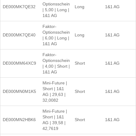
Optionsschein
DE000MK7QE32
Long
1&1 AG
| 5,00 | Long |
1&1 AG
Faktor-
Optionsschein
DE000MK7QE40
Long
1&1 AG
| 6,00 | Long |
1&1 AG
Faktor-
Optionsschein
DE000MM64XC9
Short
1&1 AG
| 4,00 | Short |
1&1 AG
Mini-Future |
Short | 1&1
DE000MN0M1K5
Short
1&1 AG
AG | 29,63 |
32,0082
Mini-Future |
Short | 1&1
DE000MN2HBK6
Short
1&1 AG
AG | 39,58 |
42,7619