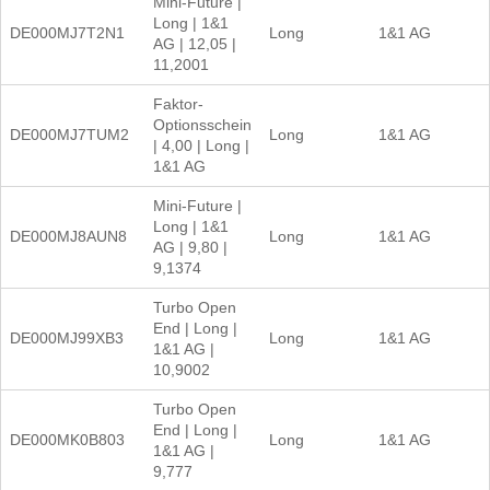
Mini-Future |
Long | 1&1
DE000MJ7T2N1
Long
1&1 AG
AG | 12,05 |
11,2001
Faktor-
Optionsschein
DE000MJ7TUM2
Long
1&1 AG
| 4,00 | Long |
1&1 AG
Mini-Future |
Long | 1&1
DE000MJ8AUN8
Long
1&1 AG
AG | 9,80 |
9,1374
Turbo Open
End | Long |
DE000MJ99XB3
Long
1&1 AG
1&1 AG |
10,9002
Turbo Open
End | Long |
DE000MK0B803
Long
1&1 AG
1&1 AG |
9,777