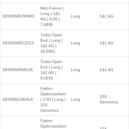
Mini-Future |
Long | 1&1
DE000MR2RNH2
Long
1&1 AG
AG | 8,05 |
7,4895
Turbo Open
End | Long |
DE000MR3JZG3
Long
1&1 AG
1&1 AG |
18,5961
Turbo Open
End | Long |
DE000MR5K5J6
Long
1&1 AG
1&1 AG |
9,0016
Faktor-
Optionsschein
10X
DE000MJ3KHL9
| 2,00 | Long |
Long
Genomics
10X
Genomics
Faktor-
Optionsschein
10X