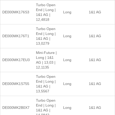
Turbo Open
End | Long |
DE000MK176S3
Long
1&1 AG
1&1 AG |
12,4818
Turbo Open
End | Long |
DE000MK176T1
Long
1&1 AG
1&1 AG |
13,0279
Mini-Future |
Long | 1&1
DE000MK17EU3
Long
1&1 AG
AG | 13,03 |
12,1135
Turbo Open
End | Long |
DE000MK1S755
Long
1&1 AG
1&1 AG |
13,5567
Turbo Open
End | Long |
DE000MK2B0X7
Long
1&1 AG
1&1 AG |