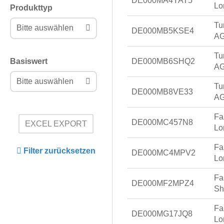
DE000MA4YAT5
Lo
Produkttyp
Tu
Bitte auswählen
DE000MB5KSE4
AG
Tu
Basiswert
DE000MB6SHQ2
AG
Bitte auswählen
Tu
DE000MB8VE33
AG
Fa
DE000MC457N8
EXCEL EXPORT
Lo
Fa
Filter zurücksetzen
DE000MC4MPV2
Lo
Fa
DE000MF2MPZ4
Sh
Fa
DE000MG17JQ8
Lo