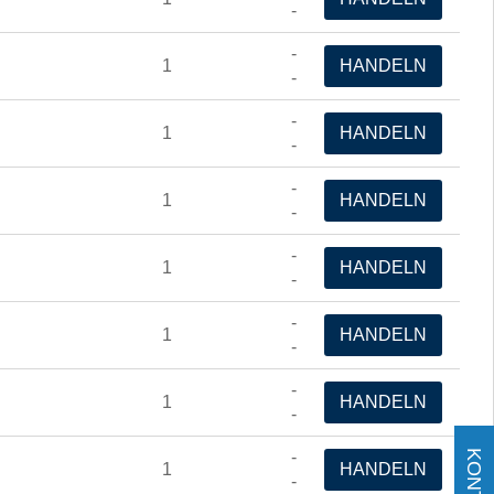
-
-
1
HANDELN
-
-
1
HANDELN
-
-
1
HANDELN
-
-
1
HANDELN
-
-
1
HANDELN
-
-
1
HANDELN
-
-
1
HANDELN
-