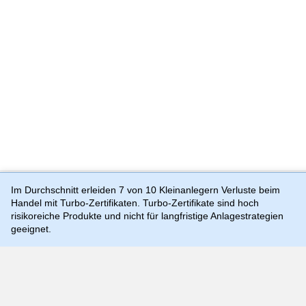
Im Durchschnitt erleiden 7 von 10 Kleinanlegern Verluste beim
Handel mit Turbo-Zertifikaten. Turbo-Zertifikate sind hoch
Preis-, Kurs- und Kennzahlenangaben können zeitverzögert
risikoreiche Produkte und nicht für langfristige Anlagestrategien
sein und sind rein indikativ, weshalb sie von aktuellen und
geeignet.
handelbaren Kursen und Preisen substantiell abweichen
können. Quellen: Morgan Stanley Europe SE (als Market
Maker), TTMzero
Die Nutzung dieser Website erfolgt auf Basis