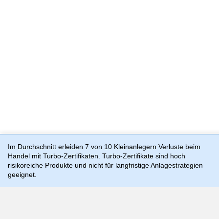
Im Durchschnitt erleiden 7 von 10 Kleinanlegern Verluste beim
Handel mit Turbo-Zertifikaten. Turbo-Zertifikate sind hoch
risikoreiche Produkte und nicht für langfristige Anlagestrategien
Preis-, Kurs- und Kennzahlenangaben können zeitverzögert
geeignet.
sein und sind rein indikativ, weshalb sie von aktuellen und
handelbaren Kursen und Preisen substantiell abweichen
können. Quellen: Morgan Stanley Europe SE (als Market
Maker), TTMzero