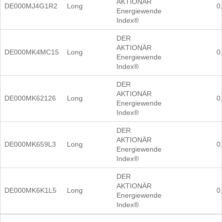
AKTIONÄR
DE000MJ4G1R2
Long
0
Energiewende
Index®
DER
AKTIONÄR
DE000MK4MC15
Long
0
Energiewende
Index®
DER
AKTIONÄR
DE000MK62126
Long
0
Energiewende
Index®
DER
AKTIONÄR
DE000MK659L3
Long
0
Energiewende
Index®
DER
AKTIONÄR
DE000MK6K1L5
Long
0
Energiewende
Index®