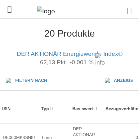
20 Produkte
DER AKTIONÄR Energiewende Index®
62,13
Pkt.
-0,001 %
FILTERN NACH
ANZEIGE
ISIN
Typ
Basiswert
Bezugsverhältn
DER
AKTIONÄR
DE000MK4SN81
Long
0