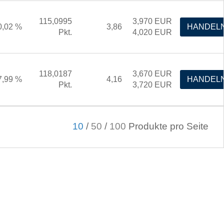
115,0995
3,970
EUR
0,02 %
3,86
HANDEL
Pkt.
4,020
EUR
118,0187
3,670
EUR
7,99 %
4,16
HANDEL
Pkt.
3,720
EUR
10
/
50
/
100
Produkte pro Seite