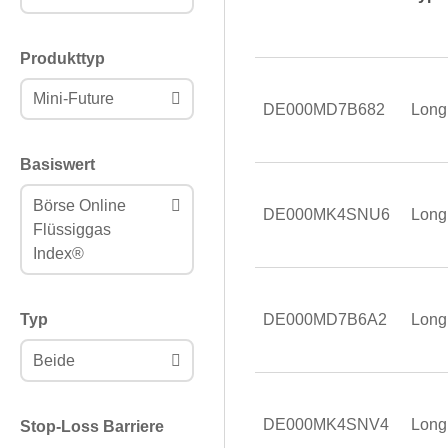
Produkttyp
Mini-Future
DE000MD7B682
Long
Basiswert
Börse Online
DE000MK4SNU6
Long
Flüssiggas
Index®
DE000MD7B6A2
Long
Typ
Beide
DE000MK4SNV4
Long
Stop-Loss Barriere