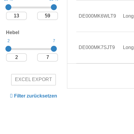
DE000MK6WLT9
Long
Hebel
2
7
DE000MK7SJT9
Long
EXCEL EXPORT
Filter zurücksetzen