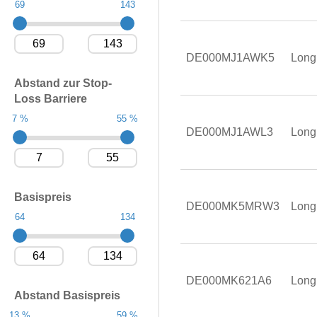
69
143
DE000MJ1AWK5
Long
Abstand zur Stop-
Loss Barriere
7 %
55 %
DE000MJ1AWL3
Long
Basispreis
DE000MK5MRW3
Long
64
134
DE000MK621A6
Long
Abstand Basispreis
13 %
59 %