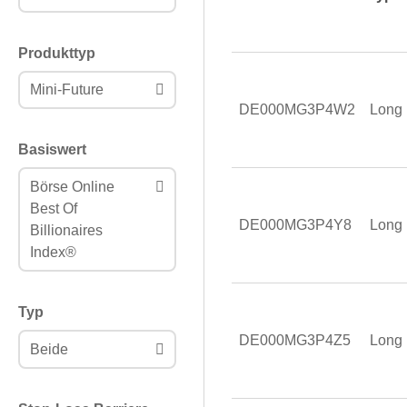
Produkttyp
Mini-Future
DE000MG3P4W2
Long
Basiswert
Börse Online
Best Of
DE000MG3P4Y8
Long
Billionaires
Index®
Typ
DE000MG3P4Z5
Long
Beide