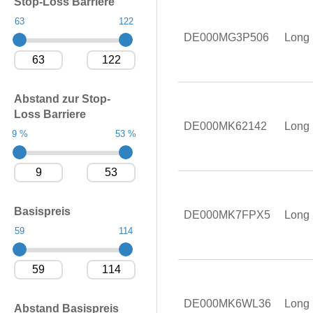
Stop-Loss Barriere
63
122
DE000MG3P506
Long
Abstand zur Stop-
Loss Barriere
DE000MK62142
Long
9 %
53 %
Basispreis
DE000MK7FPX5
Long
59
114
DE000MK6WL36
Long
Abstand Basispreis