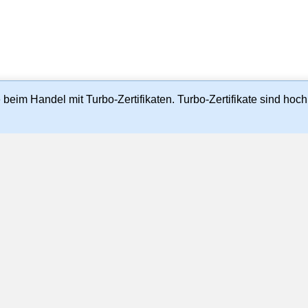
beim Handel mit Turbo-Zertifikaten. Turbo-Zertifikate sind hoch r
rzögert sein und sind rein indikativ, weshalb sie von aktuell
können. Quellen: Morgan Stanley Europe SE (als Market Make
f Basis der
Nutzungsbedingungen
,
Datenschutzrichtlinie
und
Cook
teilweise ohne die vorherige schriftliche Zustimmung von Morgan Stan
Impressum
Cookie-Einverständnis