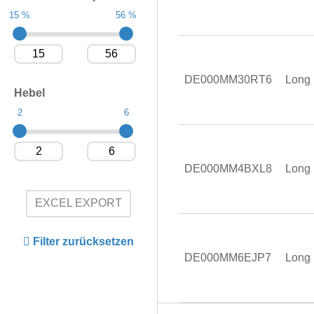
15 %
56 %
DE000MM30RT6
Long
Hebel
2
6
DE000MM4BXL8
Long
EXCEL EXPORT
Filter zurücksetzen
DE000MM6EJP7
Long