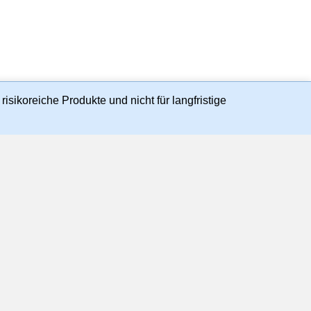
isikoreiche Produkte und nicht für langfristige
en und handelbaren Kursen und Preisen substantiell
r), TTMzero
ie-Richtlinie
©
2026
Morgan Stanley.
ley kopiert, verkauft oder weitergegeben werden.