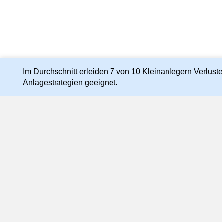
Im Durchschnitt erleiden 7 von 10 Kleinanlegern Verluste 
Anlagestrategien geeignet.
Preis-, Kurs- und Kennzahlenangaben können zeitve
abweichen 
Die Nutzung dieser Website erfolgt au
Der Inhalt dieser Website darf weder ganz noch 