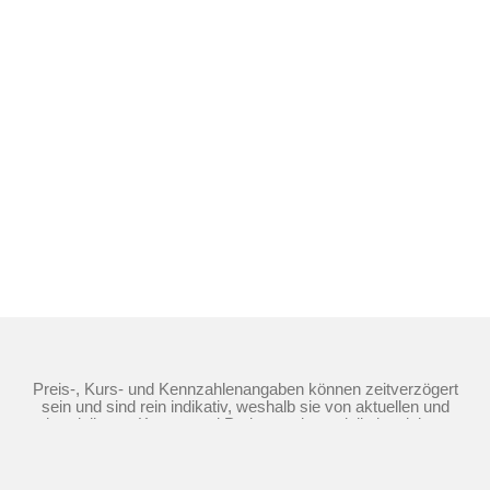
Preis-, Kurs- und Kennzahlenangaben können zeitverzögert
sein und sind rein indikativ, weshalb sie von aktuellen und
handelbaren Kursen und Preisen substantiell abweichen
können. Quellen: Morgan Stanley Europe SE (als Market
Maker), TTMzero