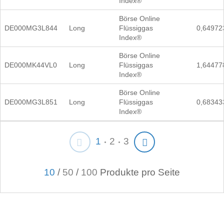
Index®
Börse Online
DE000MG3L844
Long
Flüssiggas
0,64972
Index®
Börse Online
DE000MK44VL0
Long
Flüssiggas
1,64477
Index®
Börse Online
DE000MG3L851
Long
Flüssiggas
0,68343
Index®
1
2
3
10
/
50
/
100
Produkte pro Seite