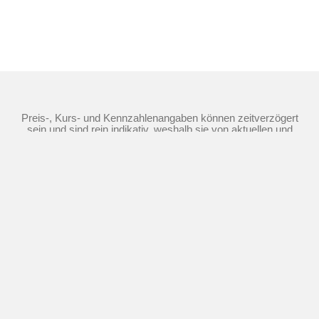
Preis-, Kurs- und Kennzahlenangaben können zeitverzögert
sein und sind rein indikativ, weshalb sie von aktuellen und
handelbaren Kursen und Preisen substantiell abweichen
können. Quellen: Morgan Stanley Europe SE (als Market
Maker), TTMzero
Die Nutzung dieser Website erfolgt auf Basis
der
Nutzungsbedingungen
,
Datenschutzrichtlinie
und
Cookie-
Richtlinie
©
2026
Morgan Stanley.
Der Inhalt dieser Website darf weder ganz noch teilweise ohne die
vorherige schriftliche Zustimmung von Morgan Stanley kopiert,
verkauft oder weitergegeben werden.
Impressum