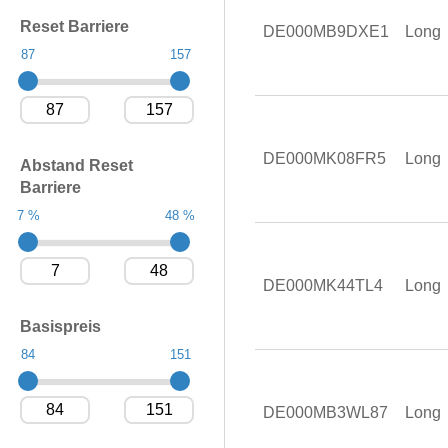
Reset Barriere
DE000MB9DXE1
Long
87
157
DE000MK08FR5
Long
Abstand Reset
Barriere
7 %
48 %
DE000MK44TL4
Long
Basispreis
84
151
DE000MB3WL87
Long