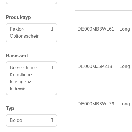
Produkttyp
DE000MB3WL61
Long
Faktor-
Optionsschein
Basiswert
DE000MJ5P219
Long
Börse Online
Künstliche
Intelligenz
Index®
DE000MB3WL79
Long
Typ
Beide