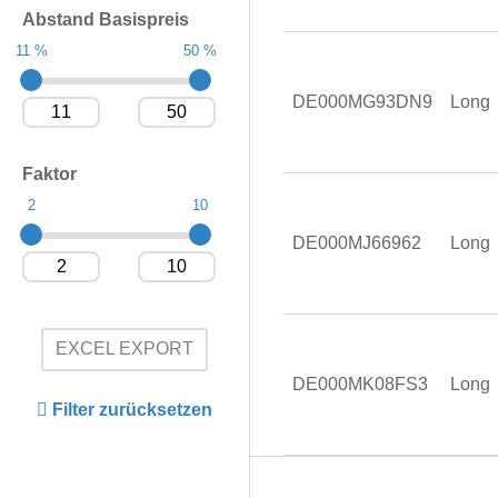
Abstand Basispreis
11 %
50 %
DE000MG93DN9
Long
Faktor
2
10
DE000MJ66962
Long
EXCEL EXPORT
DE000MK08FS3
Long
Filter zurücksetzen