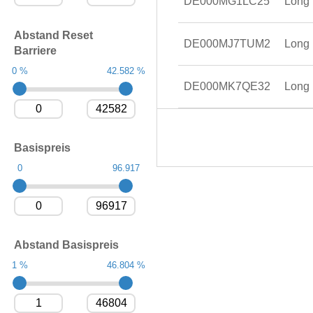
DE000MG1LC25
Long
Abstand Reset
DE000MJ7TUM2
Long
Barriere
0 %
42.582 %
DE000MK7QE32
Long
Basispreis
0
96.917
Abstand Basispreis
1 %
46.804 %