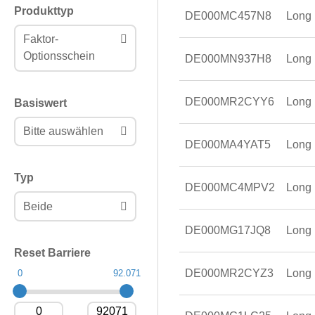
Produkttyp
DE000MC457N8
Long
Faktor-
Optionsschein
DE000MN937H8
Long
DE000MR2CYY6
Long
Basiswert
Bitte auswählen
DE000MA4YAT5
Long
Typ
DE000MC4MPV2
Long
Beide
DE000MG17JQ8
Long
Reset Barriere
DE000MR2CYZ3
Long
0
92.071