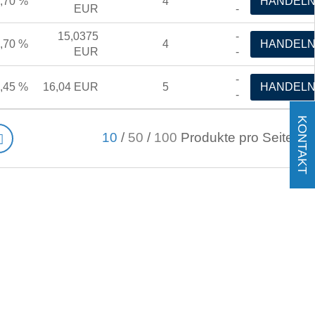
,70 %
4
HANDEL
EUR
-
15,0375
-
,70 %
4
HANDEL
EUR
-
-
,45 %
16,04 EUR
5
HANDEL
-
KONTAKT
10
/
50
/
100
Produkte pro Seite