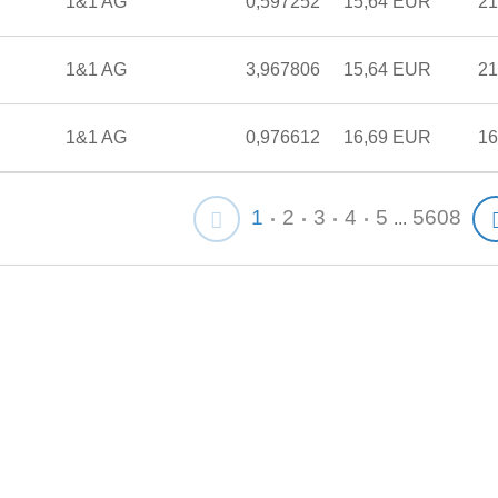
1&1 AG
0,597252
15,64 EUR
21
1&1 AG
3,967806
15,64 EUR
21
1&1 AG
0,976612
16,69 EUR
16
1
2
3
4
5
5608
...