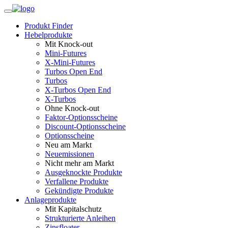
Produkt Finder
Hebelprodukte
Mit Knock-out
Mini-Futures
X-Mini-Futures
Turbos Open End
Turbos
X-Turbos Open End
X-Turbos
Ohne Knock-out
Faktor‑Optionsscheine
Discount-Optionsscheine
Optionsscheine
Neu am Markt
Neuemissionen
Nicht mehr am Markt
Ausgeknockte Produkte
Verfallene Produkte
Gekündigte Produkte
Anlageprodukte
Mit Kapitalschutz
Strukturierte Anleihen
Zinsfloater