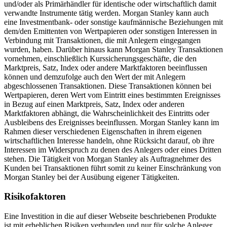
und/oder als Primärhändler für identische oder wirtschaftlich damit
verwandte Instrumente tätig werden. Morgan Stanley kann auch
eine Investmentbank- oder sonstige kaufmännische Beziehungen mit
dem/den Emittenten von Wertpapieren oder sonstigen Interessen in
Verbindung mit Transaktionen, die mit Anlegern eingegangen
wurden, haben. Darüber hinaus kann Morgan Stanley Transaktionen
vornehmen, einschließlich Kurssicherungsgeschäfte, die den
Marktpreis, Satz, Index oder andere Marktfaktoren beeinflussen
können und demzufolge auch den Wert der mit Anlegern
abgeschlossenen Transaktionen. Diese Transaktionen können bei
Wertpapieren, deren Wert vom Eintritt eines bestimmten Ereignisses
in Bezug auf einen Marktpreis, Satz, Index oder anderen
Marktfaktoren abhängt, die Wahrscheinlichkeit des Eintritts oder
Ausbleibens des Ereignisses beeinflussen. Morgan Stanley kann im
Rahmen dieser verschiedenen Eigenschaften in ihrem eigenen
wirtschaftlichen Interesse handeln, ohne Rücksicht darauf, ob ihre
Interessen im Widerspruch zu denen des Anlegers oder eines Dritten
stehen. Die Tätigkeit von Morgan Stanley als Auftragnehmer des
Kunden bei Transaktionen führt somit zu keiner Einschränkung von
Morgan Stanley bei der Ausübung eigener Tätigkeiten.
Risikofaktoren
Eine Investition in die auf dieser Webseite beschriebenen Produkte
ist mit erheblichen Risiken verbunden und nur für solche Anleger