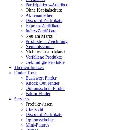
Partizipations-Anleihen
Ohne Kapitalschutz
Aktienanleihen
Discount-Zertifikate
Express-Zertifikate
Index-Zertifikate
Neu am Markt
Produkte in Zeichnung
Neuemissionen
Nicht mehr am Markt
Verfallene Produkte
Gekündigte Produkte
Themen-Indizes
Finder Tools
Basiswert Finder
Knock-Out Finder
Optionsschein Finder
Faktor Finder
Services
Produktwissen
Übersicht
Discount-Zertifikate
Optionsscheine
Mini-Futures