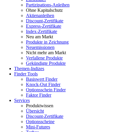
Partizipations-Anleihen
Ohne Kapitalschutz
Aktienanleihen
Discount-Zertifikate
Express-Zertifikate
Index-Zertifikate
Neu am Markt
Produkte in Zeichnung
Neuemissionen
Nicht mehr am Markt
Verfallene Produkte
Gekündigte Produkte
Themen-Indizes
Finder Tools
Basiswert Finder
Knock-Out Finder
Optionsschein Finder
Faktor Finder
Services
Produktwissen
Übersicht
Discount-Zertifikate
Optionsscheine
Mini-Futures