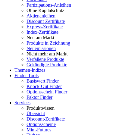
Partizipations-Anleihen
Ohne Kapitalschutz
Aktienanleihen
Discount-Zertifikate
Express-Zertifikate
Index-Zertifikate
Neu am Markt
Produkte in Zeichnung
Neuemissionen
Nicht mehr am Markt
Verfallene Produkte
Gekündigte Produkte
Themen-Indizes
Finder Tools
Basiswert Finder
Knock-Out Finder
Optionsschein Finder
Faktor Finder
Services
Produktwissen
Übersicht
Discount-Zertifikate
Optionsscheine
Mini-Futures